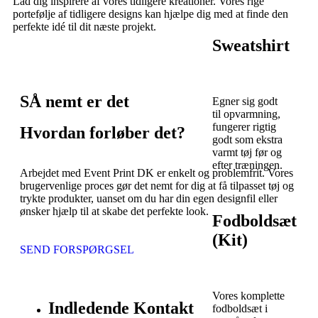
Lad dig inspirere af vores tidligere kreationer. Vores rige
portefølje af tidligere designs kan hjælpe dig med at finde den
perfekte idé til dit næste projekt.
Sweatshirt
SÅ nemt er det
Egner sig godt
til opvarmning,
fungerer rigtig
Hvordan forløber det?
godt som ekstra
varmt tøj før og
efter træningen.
Arbejdet med Event Print DK er enkelt og problemfrit. Vores
brugervenlige proces gør det nemt for dig at få tilpasset tøj og
trykte produkter, uanset om du har din egen designfil eller
ønsker hjælp til at skabe det perfekte look.
Fodboldsæt
(Kit)
SEND FORSPØRGSEL
Vores komplette
Indledende Kontakt
fodboldsæt i