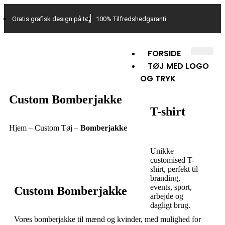
Gratis grafisk design på tøj
100% Tilfredshedgaranti
FORSIDE
TØJ MED LOGO
OG TRYK
Custom Bomberjakke
T-shirt
Hjem
–
Custom Tøj
–
Bomberjakke
Unikke
customised T-
shirt, perfekt til
branding,
events, sport,
Custom Bomberjakke
arbejde og
dagligt brug.
Vores bomberjakke til mænd og kvinder, med mulighed for