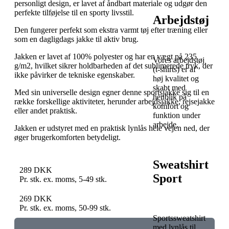
personligt design, er lavet af åndbart materiale og udgør den
perfekte tilføjelse til en sporty livsstil.
Arbejdstøj
Den fungerer perfekt som ekstra varmt tøj efter træning eller
som en dagligdags jakke til aktiv brug.
Jakken er lavet af 100% polyester og har en vægt på 235
Vores arbejdstøj
g/m2, hvilket sikrer holdbarheden af det sublimerede tryk, der
(t-shirts) er af
ikke påvirker de tekniske egenskaber.
høj kvalitet og
skabt med
Med sin universelle design egner denne sportsjakke sig til en
henblik på
række forskellige aktiviteter, herunder arbejdsjakke, rejsejakke
komfort og
eller andet praktisk.
funktion under
arbejde.
Jakken er udstyret med en praktisk lynlås hele vejen ned, der
øger brugerkomforten betydeligt.
Sweatshirt
289
DKK
Sport
Pr. stk. ex. moms, 5-49 stk.
269
DKK
Pr. stk. ex. moms, 50-99 stk.
Sportssweatshirt
med lynlås til