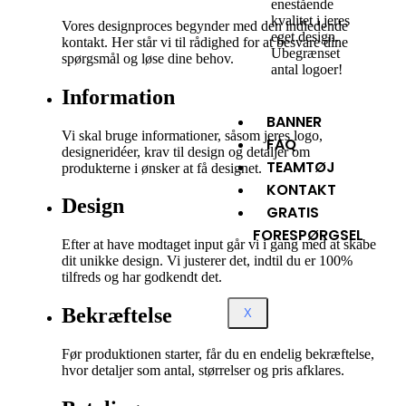
enestående
kvalitet i jeres
Vores designproces begynder med den indledende
eget design.
kontakt. Her står vi til rådighed for at besvare dine
Ubegrænset
spørgsmål og løse dine behov.
antal logoer!
Information
BANNER
Vi skal bruge informationer, såsom jeres logo,
FAQ
designeridéer, krav til design og detaljer om
TEAMTØJ
produkterne i ønsker at få designet.
KONTAKT
Design
GRATIS
FORESPØRGSEL
Efter at have modtaget input går vi i gang med at skabe
dit unikke design. Vi justerer det, indtil du er 100%
tilfreds og har godkendt det.
Bekræftelse
X
Før produktionen starter, får du en endelig bekræftelse,
hvor detaljer som antal, størrelser og pris afklares.