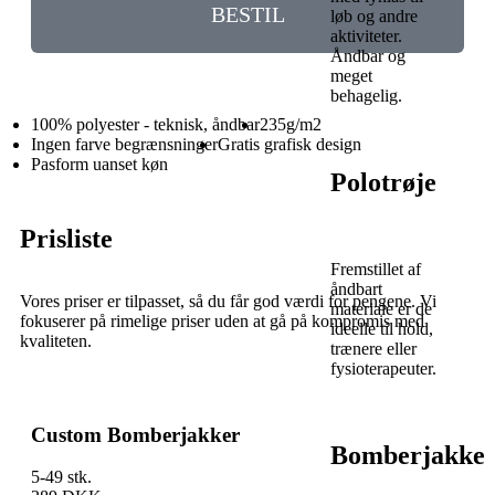
BESTIL
løb og andre
aktiviteter.
Åndbar og
meget
behagelig.
100% polyester - teknisk, åndbar
235g/m2
Ingen farve begrænsninger
Gratis grafisk design
Pasform uanset køn
Polotrøje
Prisliste
Fremstillet af
åndbart
Vores priser er tilpasset, så du får god værdi for pengene. Vi
materiale er de
fokuserer på rimelige priser uden at gå på kompromis med
ideelle til hold,
kvaliteten.
trænere eller
fysioterapeuter.
Custom Bomberjakker
Bomberjakke
5-49 stk.